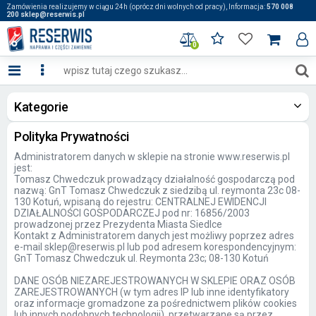
Zamówienia realizujemy w ciągu 24h (oprócz dni wolnych od pracy), Informacja:
570 008
200 sklep@reserwis.pl
0
Kategorie
Polityka Prywatności
Administratorem danych w sklepie na stronie www.reserwis.pl
jest:
Tomasz Chwedczuk prowadzący działalność gospodarczą pod
nazwą: GnT Tomasz Chwedczuk z siedzibą ul. reymonta 23c 08-
130 Kotuń, wpisaną do rejestru: CENTRALNEJ EWIDENCJI
DZIAŁALNOŚCI GOSPODARCZEJ pod nr: 16856/2003
prowadzonej przez Prezydenta Miasta Siedlce
Kontakt z Administratorem danych jest możliwy poprzez adres
e-mail sklep@reserwis.pl lub pod adresem korespondencyjnym:
GnT Tomasz Chwedczuk ul. Reymonta 23c; 08-130 Kotuń
DANE OSÓB NIEZAREJESTROWANYCH W SKLEPIE ORAZ OSÓB
ZAREJESTROWANYCH (w tym adres IP lub inne identyfikatory
oraz informacje gromadzone za pośrednictwem plików cookies
lub innych podobnych technologii), przetwarzane są przez