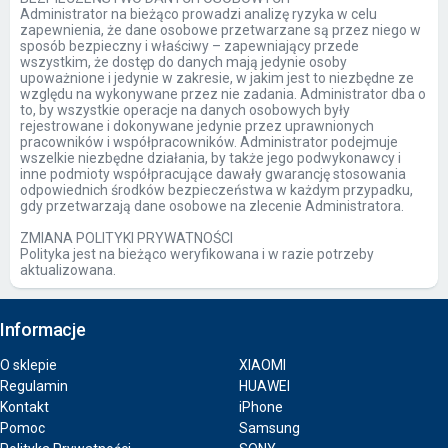
Administrator na bieżąco prowadzi analizę ryzyka w celu
zapewnienia, że dane osobowe przetwarzane są przez niego w
sposób bezpieczny i właściwy – zapewniający przede
wszystkim, że dostęp do danych mają jedynie osoby
upoważnione i jedynie w zakresie, w jakim jest to niezbędne ze
względu na wykonywane przez nie zadania. Administrator dba o
to, by wszystkie operacje na danych osobowych były
rejestrowane i dokonywane jedynie przez uprawnionych
pracowników i współpracowników. Administrator podejmuje
wszelkie niezbędne działania, by także jego podwykonawcy i
inne podmioty współpracujące dawały gwarancję stosowania
odpowiednich środków bezpieczeństwa w każdym przypadku,
gdy przetwarzają dane osobowe na zlecenie Administratora.
ZMIANA POLITYKI PRYWATNOŚCI
Polityka jest na bieżąco weryfikowana i w razie potrzeby
aktualizowana.
Informacje
O sklepie
XIAOMI
Regulamin
HUAWEI
Kontakt
iPhone
Pomoc
Samsung