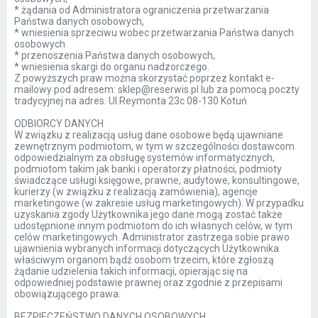
* żądania od Administratora ograniczenia przetwarzania
Państwa danych osobowych,
* wniesienia sprzeciwu wobec przetwarzania Państwa danych
osobowych
* przenoszenia Państwa danych osobowych,
* wniesienia skargi do organu nadzorczego.
Z powyższych praw można skorzystać poprzez kontakt e-
mailowy pod adresem: sklep@reserwis.pl lub za pomocą poczty
tradycyjnej na adres: Ul.Reymonta 23c 08-130 Kotuń
ODBIORCY DANYCH
W związku z realizacją usług dane osobowe będą ujawniane
zewnętrznym podmiotom, w tym w szczególności dostawcom
odpowiedzialnym za obsługę systemów informatycznych,
podmiotom takim jak banki i operatorzy płatności, podmioty
świadczące usługi księgowe, prawne, audytowe, konsultingowe,
kurierzy (w związku z realizacją zamówienia), agencje
marketingowe (w zakresie usług marketingowych). W przypadku
uzyskania zgody Użytkownika jego dane mogą zostać także
udostępnione innym podmiotom do ich własnych celów, w tym
celów marketingowych. Administrator zastrzega sobie prawo
ujawnienia wybranych informacji dotyczących Użytkownika
właściwym organom bądź osobom trzecim, które zgłoszą
żądanie udzielenia takich informacji, opierając się na
odpowiedniej podstawie prawnej oraz zgodnie z przepisami
obowiązującego prawa.
BEZPIECZEŃSTWO DANYCH OSOBOWYCH