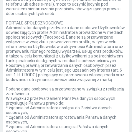
telefonu lub adres e-mail), może to uczynić jedynie pod
warunkiem nienaruszenia przepisów obowiązującego prawa i
dóbr osobistych tych osób.
PORTALE SPOŁECZNOŚCIOWE
Administrator danych przetwarza dane osobowe Użytkowników
odwiedzających profile Administratora prowadzone w mediach
społecznościowych (Facebook). Dane te są przetwarzane
wyłącznie w związku z prowadzeniem profilu, w tym w celu
informowania Użytkowników o aktywności Administratora oraz
promowaniu różnego rodzaju wydarzeń, usług oraz produktów,
a także w celu komunikacji z użytkownikami za pośrednictwem
funkcjonalności dostępnych w mediach społecznościowych.
Podstawą prawną przetwarzania danych osobowych przez
Administratora w tym celu jest jego uzasadniony interes (art. 6
ust. 1 lit. f RODO) polegający na promowaniu własnej marki oraz
budowaniu i utrzymaniu społeczności związanej z marką.
Podane dane osobowe są przetwarzane w związku z realizacją
zamówienia
W związku z przetwarzaniem Państwa danych osobowych
przysługuje Państwu prawo do:
* żądania od Administratora dostępu do Państwa danych
osobowych,
* żądania od Administratora sprostowania Państwa danych
osobowych,
* żądania od Administratora usunięcia Państwa danych
osobowych,