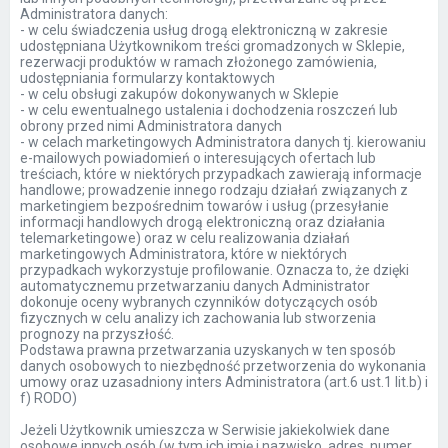
Administratora danych:
- w celu świadczenia usług drogą elektroniczną w zakresie
udostępniana Użytkownikom treści gromadzonych w Sklepie,
rezerwacji produktów w ramach złożonego zamówienia,
udostępniania formularzy kontaktowych
- w celu obsługi zakupów dokonywanych w Sklepie
- w celu ewentualnego ustalenia i dochodzenia roszczeń lub
obrony przed nimi Administratora danych
- w celach marketingowych Administratora danych tj. kierowaniu
e-mailowych powiadomień o interesujących ofertach lub
treściach, które w niektórych przypadkach zawierają informacje
handlowe; prowadzenie innego rodzaju działań związanych z
marketingiem bezpośrednim towarów i usług (przesyłanie
informacji handlowych drogą elektroniczną oraz działania
telemarketingowe) oraz w celu realizowania działań
marketingowych Administratora, które w niektórych
przypadkach wykorzystuje profilowanie. Oznacza to, że dzięki
automatycznemu przetwarzaniu danych Administrator
dokonuje oceny wybranych czynników dotyczących osób
fizycznych w celu analizy ich zachowania lub stworzenia
prognozy na przyszłość.
Podstawa prawna przetwarzania uzyskanych w ten sposób
danych osobowych to niezbędność przetworzenia do wykonania
umowy oraz uzasadniony inters Administratora (art.6 ust.1 lit.b) i
f) RODO)
Jeżeli Użytkownik umieszcza w Serwisie jakiekolwiek dane
osobowe innych osób (w tym ich imię i nazwisko, adres, numer