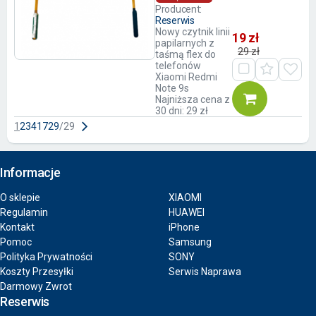
Producent:
Reserwis
Nowy czytnik linii
19 zł
papilarnych z
29 zł
taśmą flex do
telefonów
Xiaomi Redmi
Note 9s
Najniższa cena z
30 dni: 29 zł
1
2
3
4
17
29
/
29
Informacje
O sklepie
XIAOMI
Regulamin
HUAWEI
Kontakt
iPhone
Pomoc
Samsung
Polityka Prywatności
SONY
Koszty Przesyłki
Serwis Naprawa
Darmowy Zwrot
Reserwis