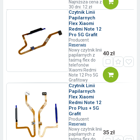
Najniższa cena z
30 dni: 12 zł
Czytnik Linii
Papilarnych
Flex Xiaomi
Redmi Note 12
Pro 5G Grafit
Producent:
Reserwis
Nowy czytnik linii
40 zł
papilarnych z
taśmą flex do
telefonów
Xiaomi Redmi
Note 12 Pro 5G
Grafitowy
Czytnik Linii
Papilarnych
Flex Xiaomi
Redmi Note 12
Pro Plus + 5G
Grafit
Producent:
Reserwis
Nowy czytnik linii
35 zł
papilarnych z
taśmą flex do