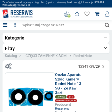
Zamówienia realizujemy w ciągu 24h (oprócz dni wolnych od pracy), Informacja:
570 008
200 sklep@reserwis.pl
0
Kategorie
Filtry
Katalog
:: CZĘŚCI ZAMIENNE XIAOMI
Redmi Note
1
2
3
4
17
29
/
29
Oczko Aparatu
Szkło Kamery
Redmi Note 13
5G - Zestaw
3szt.
NOWOŚĆ
-21%
Oszczędzasz 4,01 zł
Producent:
Reserwis