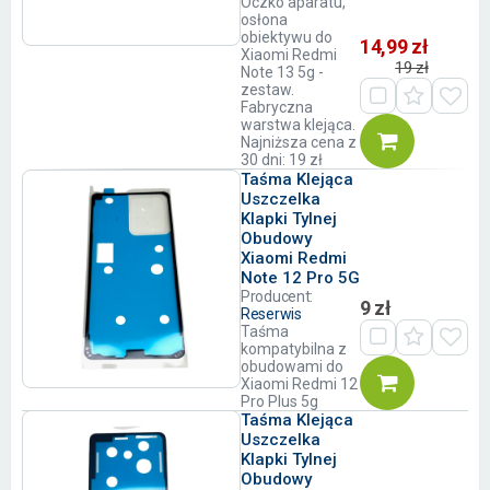
Oczko aparatu,
osłona
obiektywu do
14,99 zł
Xiaomi Redmi
19 zł
Note 13 5g -
zestaw.
Fabryczna
warstwa klejąca.
Najniższa cena z
30 dni: 19 zł
Taśma Klejąca
Uszczelka
Klapki Tylnej
Obudowy
Xiaomi Redmi
Note 12 Pro 5G
Producent:
9 zł
Reserwis
Taśma
kompatybilna z
obudowami do
Xiaomi Redmi 12
Pro Plus 5g
Taśma Klejąca
Uszczelka
Klapki Tylnej
Obudowy