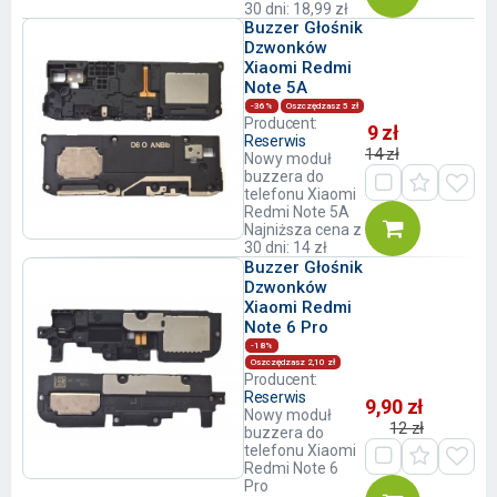
30 dni: 18,99 zł
Buzzer Głośnik
Dzwonków
Xiaomi Redmi
Note 5A
-36%
Oszczędzasz 5 zł
Producent:
9 zł
Reserwis
14 zł
Nowy moduł
buzzera do
telefonu Xiaomi
Redmi Note 5A
Najniższa cena z
30 dni: 14 zł
Buzzer Głośnik
Dzwonków
Xiaomi Redmi
Note 6 Pro
-18%
Oszczędzasz 2,10 zł
Producent:
Reserwis
9,90 zł
Nowy moduł
12 zł
buzzera do
telefonu Xiaomi
Redmi Note 6
Pro