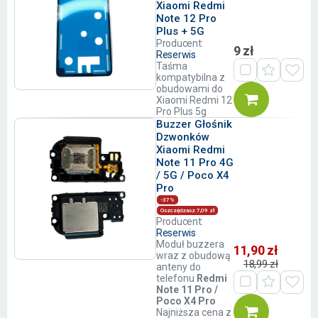
Xiaomi Redmi
Note 12 Pro
Plus + 5G
Producent:
9 zł
Reserwis
Taśma
kompatybilna z
obudowami do
Xiaomi Redmi 12
Pro Plus 5g
Buzzer Głośnik
Dzwonków
Xiaomi Redmi
Note 11 Pro 4G
/ 5G / Poco X4
Pro
-37%
Oszczędzasz 7,09 zł
Producent:
Reserwis
Moduł buzzera
11,90 zł
wraz z obudową
18,99 zł
anteny do
telefonu
Redmi
Note 11 Pro /
Poco X4 Pro
Najniższa cena z