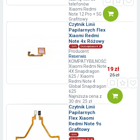
telefonów
Xiaomi Redmi
Note 12 Pro + 5G
Grafitowy
Czytnik Linii
Papilarnych Flex
Xiaomi Redmi
Note 4x Różowy
-24%
Oszczędzasz 6 zł
Producent:
Reserwis
KOMPATYBILNOŚĆ:
Xiaomi Redmi Note
19 zł
4X Snapdragon
25 zł
625 / Xiaomi
Redmi Note 4
Global Snapdragon
625
Najniższa cena z
30 dni: 25 zł
Czytnik Linii
Papilarnych
Flex Xiaomi
Redmi Note 9s
Grafitowy
-34%
Oszczędzasz 10 zł