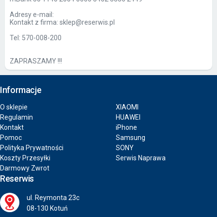
Adresy e-mail:
Kontakt z firma: sklep@reserwis.pl
Tel: 570-008-200
ZAPRASZAMY !!!
Informacje
O sklepie
XIAOMI
Regulamin
HUAWEI
Kontakt
iPhone
Pomoc
Samsung
Polityka Prywatności
SONY
Koszty Przesyłki
Serwis Naprawa
Darmowy Zwrot
Reserwis
ul. Reymonta 23c
08-130 Kotuń