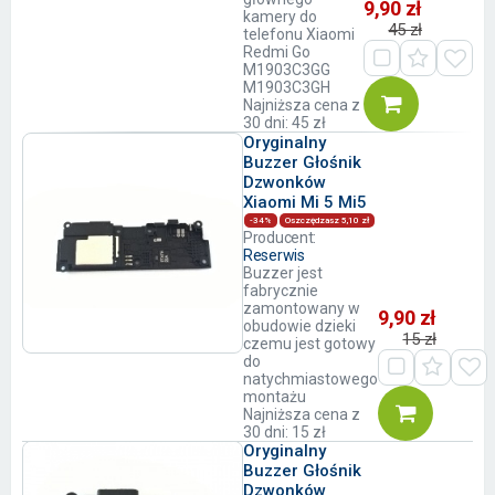
9,90 zł
kamery do
45 zł
telefonu Xiaomi
Redmi Go
M1903C3GG
M1903C3GH
Najniższa cena z
30 dni: 45 zł
Oryginalny
Buzzer Głośnik
Dzwonków
Xiaomi Mi 5 Mi5
-34%
Oszczędzasz 5,10 zł
Producent:
Reserwis
Buzzer jest
fabrycznie
zamontowany w
9,90 zł
obudowie dzieki
15 zł
czemu jest gotowy
do
natychmiastowego
montażu
Najniższa cena z
30 dni: 15 zł
Oryginalny
Buzzer Głośnik
Dzwonków