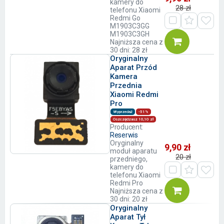
kamery do
28 zł
telefonu Xiaomi
Redmi Go
M1903C3GG
M1903C3GH
Najniższa cena z
30 dni: 28 zł
Oryginalny
Aparat Przód
Kamera
Przednia
Xiaomi Redmi
Pro
Wyprzedaż
-51%
Oszczędzasz 10,10 zł
Producent:
Reserwis
Oryginalny
9,90 zł
moduł aparatu
20 zł
przedniego,
kamery do
telefonu Xiaomi
Redmi Pro
Najniższa cena z
30 dni: 20 zł
Oryginalny
Aparat Tył