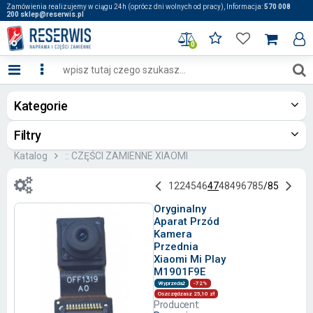
Zamówienia realizujemy w ciągu 24h (oprócz dni wolnych od pracy), Informacja:
570 008
200 sklep@reserwis.pl
0
Kategorie
Filtry
Katalog
:: CZĘŚCI ZAMIENNE XIAOMI
1
22
45
46
47
48
49
67
85
/
85
Oryginalny
Aparat Przód
Kamera
Przednia
Xiaomi Mi Play
M1901F9E
Wyprzedaż
-72%
Oszczędzasz 25,10 zł
Producent: