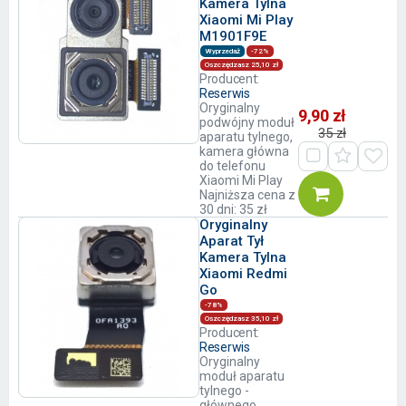
Kamera Tylna
Xiaomi Mi Play
M1901F9E
Wyprzedaż
-72%
Oszczędzasz 25,10 zł
Producent:
Reserwis
Oryginalny
9,90 zł
podwójny moduł
35 zł
aparatu tylnego,
kamera główna
do telefonu
Xiaomi Mi Play
Najniższa cena z
30 dni: 35 zł
Oryginalny
Aparat Tył
Kamera Tylna
Xiaomi Redmi
Go
-78%
Oszczędzasz 35,10 zł
Producent:
Reserwis
Oryginalny
moduł aparatu
tylnego -
głównego