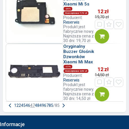
Xiaomi Mi 5s
-39%
12 zł
Oszczędzasz 7,70 zł
19,70 zł
Producent:
Reserwis
Produkt jest
fabrycznie nowy.
Najniższa cena z
30 dni: 19,70 zł
Oryginalny
Buzzer Głośnik
Dzwonków
Xiaomi Mi Max
-17%
12 zł
Oszczędzasz 2,50 zł
14,50 zł
Producent:
Reserwis
Produkt jest
fabrycznie nowy.
Najniższa cena z
30 dni: 14,50 zł
1
22
45
46
47
48
49
67
85
/
85
Informacje