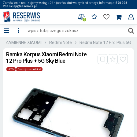
Zamówienia realizujemy w ciągu 24h (oprócz dni wolnych od pracy), Informacja:
570 008
200 sklep@reserwis.pl
0
ĘŚCI ZAMIENNE XIAOMI
Redmi Note
Redmi Note 12 Pro Plus 5G
Ramka Korpus Xiaomi Redmi Note
12 Pro Plus + 5G Sky Blue
-17%
Oszczędzasz 6,01 zł