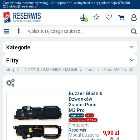
Zamówienia realizujemy w ciągu 24h (oprócz dni wolnych od pracy), Informacja:
570 008
200 sklep@reserwis.pl
0
Kategorie
Filtry
Katalog
:: CZĘŚCI ZAMIENNE XIAOMI
Poco
Poco M3 Pro 5G
Buzzer Głośnik
Dzwonków
Xiaomi Poco
M3 Pro
Wyprzedaż
-51%
Oszczędzasz 10,10 zł
Producent:
Reserwis
9,90 zł
Moduł buzzera
20 zł