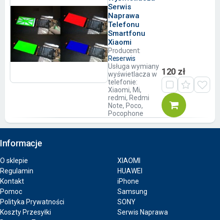
Serwis
Naprawa
Telefonu
Smartfonu
Xiaomi
Producent:
Reserwis
Usługa wymiany
120 zł
wyświetlacza w
telefonie:
Xiaomi, Mi,
redmi, Redmi
Note, Poco,
Pocophone
Informacje
O sklepie
XIAOMI
Regulamin
HUAWEI
Kontakt
iPhone
Pomoc
Samsung
Polityka Prywatności
SONY
Koszty Przesyłki
Serwis Naprawa