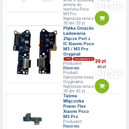
wraz z obudową
anteny do
telefonu Poco
M3 Pro
Najniższa cena z
30 dni: 20 zł
Płytka Gniazdo
Ładowania
Złącze Port z
IC Xiaomi Poco
M3 / M3 Pro
Oryginał
-13%
Oszczędzasz 6 zł
39 zł
Producent:
45 zł
Reserwis
Produkt
fabrycznie nowy.
Oryginalna.
Najniższa cena z
30 dni: 45 zł
Taśma
Włącznika
Power Flex
Xiaomi Poco
M3 Pro
Producent:
Reserwis