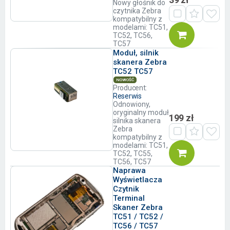
Nowy głośnik do
czytnika Zebra
kompatybilny z
modelami: TC51,
TC52, TC56,
TC57
Moduł, silnik
skanera Zebra
TC52 TC57
NOWOŚĆ
Producent:
Reserwis
Odnowiony,
oryginalny moduł
199 zł
silnika skanera
Zebra
kompatybilny z
modelami: TC51,
TC52, TC55,
TC56, TC57
Naprawa
Wyświetlacza
Czytnik
Terminal
Skaner Zebra
TC51 / TC52 /
TC56 / TC57