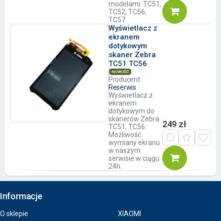
modelami: TC51,
TC52, TC56,
TC57
Wyświetlacz z
ekranem
dotykowym
skaner Zebra
TC51 TC56
NOWOŚĆ
Producent:
Reserwis
Wyświetlacz z
ekranem
dotykowym do
skanerów Zebra
249 zł
TC51, TC56.
Możliwość
wymiany ekranu
w naszym
serwisie w ciągu
24h.
Informacje
O sklepie
XIAOMI