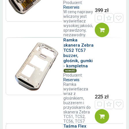
Producent:
Reserwis
399 zł
W cenę naprawy
wliczony jest
wyświetlacz
wysokiej jakości,
sprawdzony,
niezawodny.
Ramka
skanera Zebra
TC52 TC57
buzzer,
głośnik, gumki
- kompletna
NOWOŚĆ
Producent:
Reserwis
Ramka
wyświetlacza
wraz z
225 zł
głośnikiem,
buzzerem i
przyciskami do
skanera Zebra
TC51, TC52,
TC56, TC57
Taśma Flex