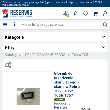
Zamówienia realizujemy w ciągu 24h (oprócz dni wolnych od pracy), Informacja:
570 008
200 sklep@reserwis.pl
0
Kategorie
Filtry
Katalog
:: CZĘŚCI ZAMIENNE ZEBRA
Zebra TC51
Głośnik do
urządzenia
skanującego -
skanera Zebra
TC51 TC52
TC56 TC57
NOWOŚĆ
Producent:
Reserwis
39 zł