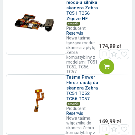
modułu silnika
skanera Zebra
TC51 TC56
Złącze HF
NOWOŚĆ
Producent:
Reserwis
Nowa taśma
łącząca moduł
174,99 zł
skanera z płytą
Zebra
kompatybilny z
modelami: TC51,
TC52, TC56,
TC57
Taśma Power
Flex z diodą do
skanera Zebra
TC51 TC52
TC56 TC57
NOWOŚĆ
Producent:
Reserwis
Nowa taśma
169,99 zł
włącznika do
skanera Zebra
kompatybilny z