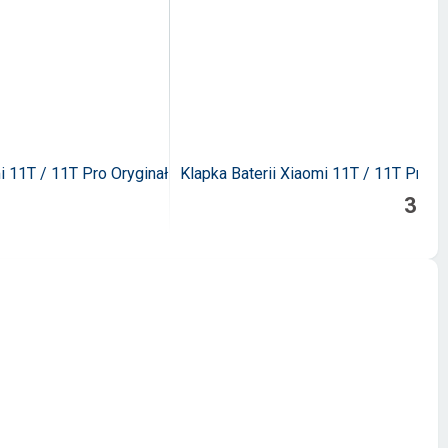
 11T / 11T Pro Oryginał
Klapka Baterii Xiaomi 11T / 11T Pro
39 z