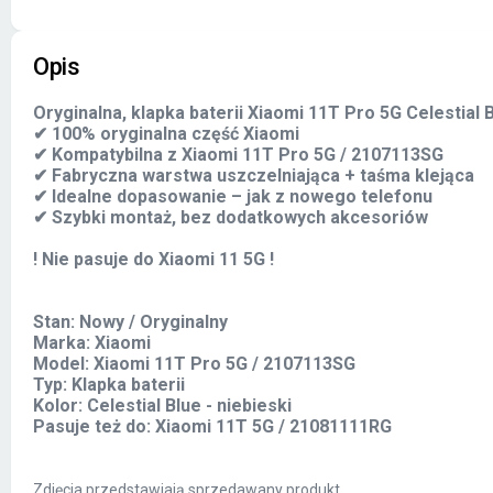
Opis
Oryginalna, klapka baterii Xiaomi 11T Pro 5G Celestial
✔ 100% oryginalna część Xiaomi
✔ Kompatybilna z Xiaomi 11T Pro 5G / 2107113SG
✔ Fabryczna warstwa uszczelniająca + taśma klejąca
✔ Idealne dopasowanie – jak z nowego telefonu
✔ Szybki montaż, bez dodatkowych akcesoriów
! Nie pasuje do Xiaomi 11 5G !
Stan: Nowy / Oryginalny
Marka: Xiaomi
Model: Xiaomi 11T Pro 5G / 2107113SG
Typ: Klapka baterii
Kolor: Celestial Blue - niebieski
Pasuje też do: Xiaomi 11T 5G / 21081111RG
Zdjęcia przedstawiają sprzedawany produkt.