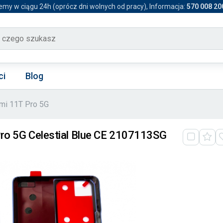
emy w ciągu 24h (oprócz dni wolnych od pracy), Informacja:
570 008 20
ci
Blog
mi 11T Pro 5G
 Pro 5G Celestial Blue CE 2107113SG