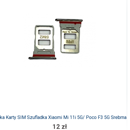
ka Karty SIM Szufladka Xiaomi Mi 11i 5G/ Poco F3 5G Srebrna
12 zł