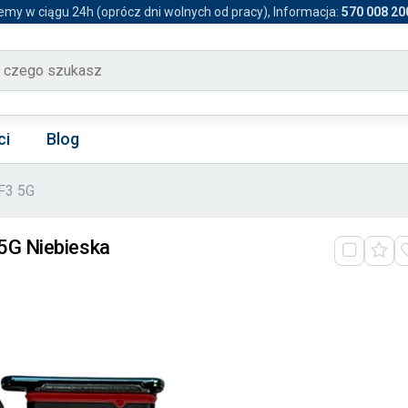
emy w ciągu 24h (oprócz dni wolnych od pracy), Informacja:
570 008 20
ci
Blog
F3 5G
5G Niebieska