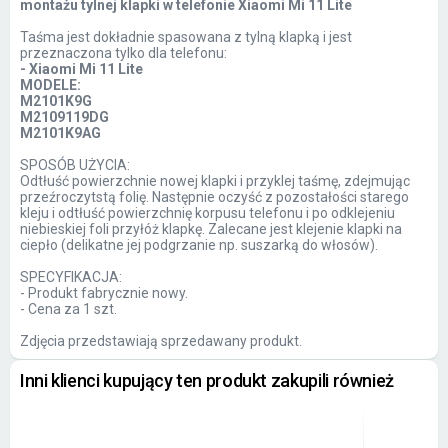
montażu tylnej klapki w telefonie Xiaomi Mi 11 Lite
Taśma jest dokładnie spasowana z tylną klapką i jest
przeznaczona tylko dla telefonu:
- Xiaomi Mi 11 Lite
MODELE:
M2101K9G
M2109119DG
M2101K9AG
SPOSÓB UŻYCIA:
Odtłuść powierzchnie nowej klapki i przyklej taśmę, zdejmując
przeźroczytstą folię. Następnie oczyść z pozostałości starego
kleju i odtłuść powierzchnię korpusu telefonu i po odklejeniu
niebieskiej foli przyłóż klapkę. Zalecane jest klejenie klapki na
ciepło (delikatne jej podgrzanie np. suszarką do włosów).
SPECYFIKACJA:
- Produkt fabrycznie nowy.
- Cena za 1 szt.
Zdjęcia przedstawiają sprzedawany produkt.
Inni klienci kupujący ten produkt zakupili również