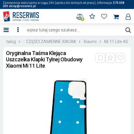
Zamówienia realizujemy w ciągu 24h (oprócz dni wolnych od pracy), Informacja:
570 008
200 sklep@reserwis.pl
0
Katalog
:: CZĘŚCI ZAMIENNE XIAOMI
Xiaomi
Mi 11 Lite 4G
Oryginalna Taśma Klejąca
Uszczelka Klapki Tylnej Obudowy
Xiaomi Mi 11 Lite