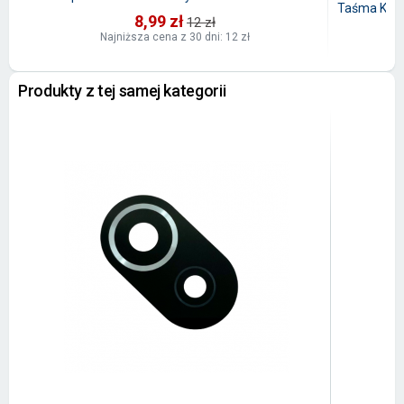
Taśma Klej
8,99 zł
12 zł
Najniższa cena z 30 dni: 12 zł
Produkty z tej samej kategorii