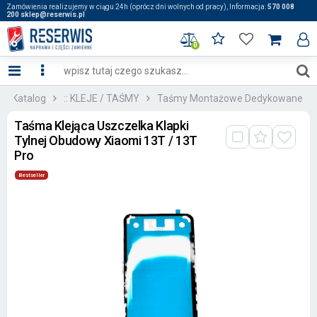
Zamówienia realizujemy w ciągu 24h (oprócz dni wolnych od pracy), Informacja:
570 008
200 sklep@reserwis.pl
0
Katalog
:: KLEJE / TAŚMY
Taśmy Montażowe Dedykowane
Taśma Klejąca Uszczelka Klapki
Tylnej Obudowy Xiaomi 13T / 13T
Pro
Bestseller