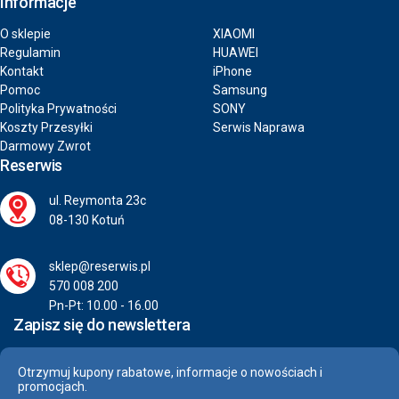
Informacje
O sklepie
XIAOMI
Regulamin
HUAWEI
Kontakt
iPhone
Pomoc
Samsung
Polityka Prywatności
SONY
Koszty Przesyłki
Serwis Naprawa
Darmowy Zwrot
Reserwis
ul. Reymonta 23c
08-130 Kotuń
sklep@reserwis.pl
570 008 200
Pn-Pt: 10.00 - 16.00
Zapisz się do newslettera
Otrzymuj kupony rabatowe, informacje o nowościach i
promocjach.