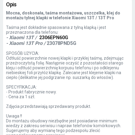
Opis
Mocna, doskonała, taśma montażowa, uszczelka, klej do
montażu tylnej klapki w telefonie Xiaomi 13T / 13T Pro
Taśma jest dokładnie spasowana z tylną klapką i jest
przeznaczona dla telefonu:
- Xiaomi 13T /
2306EPN60G
- Xiaomi 13T Pro /
23078PND5G
SPOSÓB UŻYCIA:
Odtłuść powierzchnie nowej klapki i przyklej taśmę, zdejmując
przeźroczytstą folię. Następnie oczyść z pozostałości starego
kleju i odtłuść powierzchnię korpusu telefonu i po odklejeniu
niebieskiej foli przyłóż klapkę. Zalecane jest klejenie klapki na
ciepło (delikatne jej podgrzanie np. suszarką do włosów).
SPECYFIKACJA:
- Produkt fabrycznie nowy.
- Cena za 1 szt.
Zdjęcia przedstawiają sprzedawany produkt.
Uwaga !!
Do montażu obudowy niezbędne jest posiadanie minimum
wiedzy z zakresu serwisu i napraw telefonów komórkowych.
Sugerujemy aby wymianę tego podzespołu zlecić