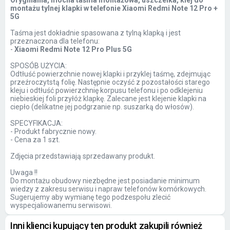
Oryginalna, mocna taśma montażowa, uszczelka, klej do
montażu tylnej klapki w telefonie Xiaomi Redmi Note 12 Pro +
5G
Taśma jest dokładnie spasowana z tylną klapką i jest
przeznaczona dla telefonu:
-
Xiaomi Redmi Note 12 Pro Plus 5G
SPOSÓB UŻYCIA:
Odtłuść powierzchnie nowej klapki i przyklej taśmę, zdejmując
przeźroczytstą folię. Następnie oczyść z pozostałości starego
kleju i odtłuść powierzchnię korpusu telefonu i po odklejeniu
niebieskiej foli przyłóż klapkę. Zalecane jest klejenie klapki na
ciepło (delikatne jej podgrzanie np. suszarką do włosów).
SPECYFIKACJA:
- Produkt fabrycznie nowy.
- Cena za 1 szt.
Zdjęcia przedstawiają sprzedawany produkt.
Uwaga !!
Do montażu obudowy niezbędne jest posiadanie minimum
wiedzy z zakresu serwisu i napraw telefonów komórkowych.
Sugerujemy aby wymianę tego podzespołu zlecić
wyspecjaliowanemu serwisowi.
Inni klienci kupujący ten produkt zakupili również