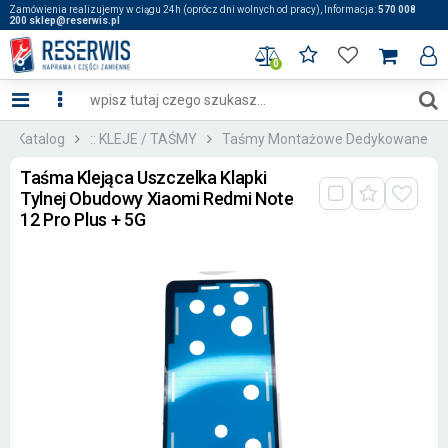
Zamówienia realizujemy w ciągu 24h (oprócz dni wolnych od pracy), Informacja:
570 008
200 sklep@reserwis.pl
0
Katalog
:: KLEJE / TAŚMY
Taśmy Montażowe Dedykowane
Taśma Klejąca Uszczelka Klapki
Tylnej Obudowy Xiaomi Redmi Note
12 Pro Plus + 5G