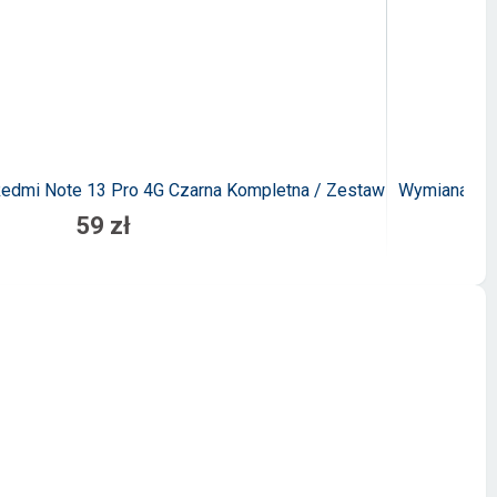
 Redmi Note 13 Pro 4G Czarna Kompletna / Zestaw
Wymiana Wyś
59 zł