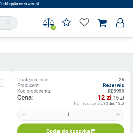
0 sklep@reserwis.pl
0
Dostępna ilość:
26
Producent:
Reserwis
Kod producenta:
RE5956
Cena:
12 zł
15 zł
Najniższa cena z 30 dni: 15 zł
Dodaj do koszyka