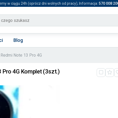
emy w ciągu 24h (oprócz dni wolnych od pracy), Informacja:
570 008 20
ci
Blog
Redmi Note 13 Pro 4G
 Pro 4G Komplet (3szt.)