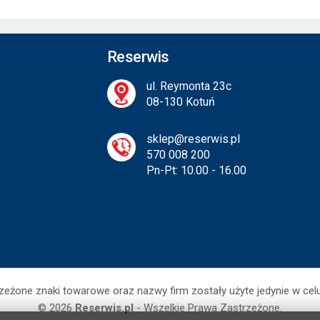
Reserwis
ul. Reymonta 23c
08-130 Kotuń
sklep@reserwis.pl
570 008 200
Pn-Pt: 10.00 - 16.00
zeżone znaki towarowe oraz nazwy firm zostały użyte jedynie w cel
© 2026
Reserwis.pl
- Wszelkie Prawa Zastrzeżone.