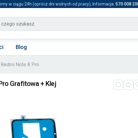
emy w ciągu 24h (oprócz dni wolnych od pracy), Informacja:
570 008 20
ci
Blog
Redmi Note 8 Pro
Pro Grafitowa + Klej