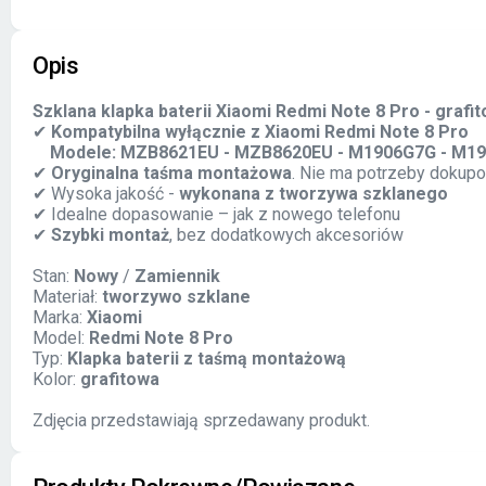
Opis
Szklana klapka baterii Xiaomi Redmi Note 8 Pro - graf
✔
Kompatybilna wyłącznie z Xiaomi Redmi Note 8 Pro
Modele: MZB8621EU - MZB8620EU - M1906G7G - M19
✔
Oryginalna taśma montażowa
. Nie ma potrzeby dokup
✔ Wysoka jakość -
wykonana z tworzywa szklanego
✔ Idealne dopasowanie – jak z nowego telefonu
✔
Szybki montaż
, bez dodatkowych akcesoriów
Stan:
Nowy
/
Zamiennik
Materiał:
tworzywo szklane
Marka:
Xiaomi
Model:
Redmi Note 8 Pro
Typ:
Klapka baterii z taśmą montażową
Kolor:
grafitowa
Zdjęcia przedstawiają sprzedawany produkt.