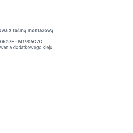
itowa z taśmą montażową
06G7E - M1906G7G
owania dodatkowego kleju.