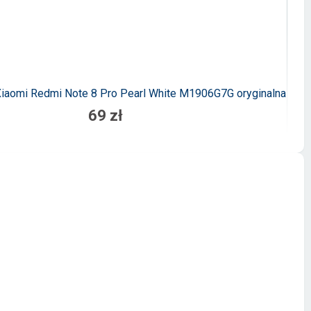
 Xiaomi Redmi Note 8 Pro Pearl White M1906G7G oryginalna
Tac
69 zł