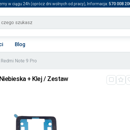
emy w ciągu 24h (oprócz dni wolnych od pracy), Informacja:
570 008 20
ci
Blog
Redmi Note 9 Pro
Niebieska + Klej / Zestaw