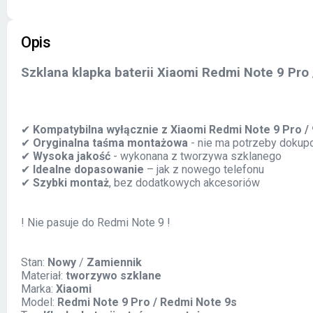
Opis
Szklana klapka baterii Xiaomi
Redmi
Note
9
Pro
✔
Kompatybilna wy
łącznie z Xiaomi Redmi Note 9 Pro /
✔
Oryginalna ta
śma montażowa
- nie ma potrzeby dokup
✔
Wysoka jako
ść
- wykonana z tworzywa szklanego
✔
Idealne dopasowanie
– jak z nowego telefonu
✔
Szybki monta
ż
, bez dodatkowych akcesori
ów
! Nie pasuje do Redmi Note 9 !
Stan:
Nowy
/
Zamiennik
Materiał:
tworzywo szklane
Marka:
Xiaomi
Model:
Redmi Note 9 Pro / Redmi Note 9s