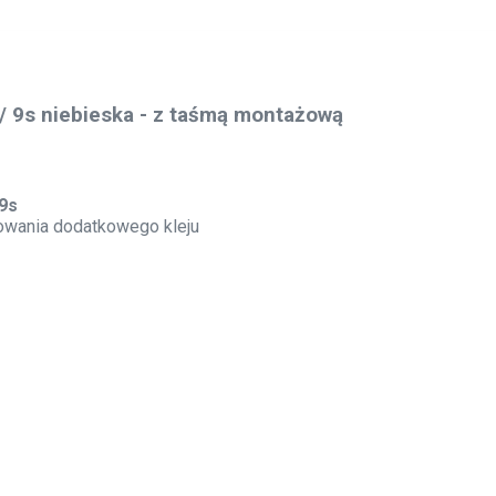
/ 9s
niebieska
- z ta
śmą montażową
 9s
owania dodatkowego kleju