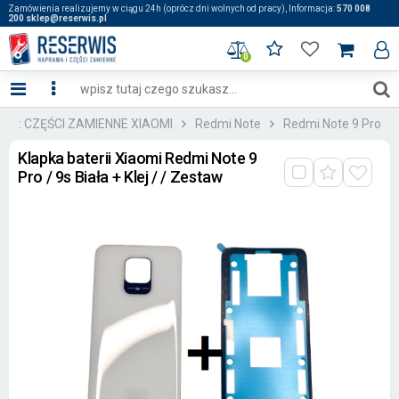
Zamówienia realizujemy w ciągu 24h (oprócz dni wolnych od pracy), Informacja:
570 008
200 sklep@reserwis.pl
0
:: CZĘŚCI ZAMIENNE XIAOMI
Redmi Note
Redmi Note 9 Pro
Klapka baterii Xiaomi Redmi Note 9
Pro / 9s Biała + Klej / / Zestaw