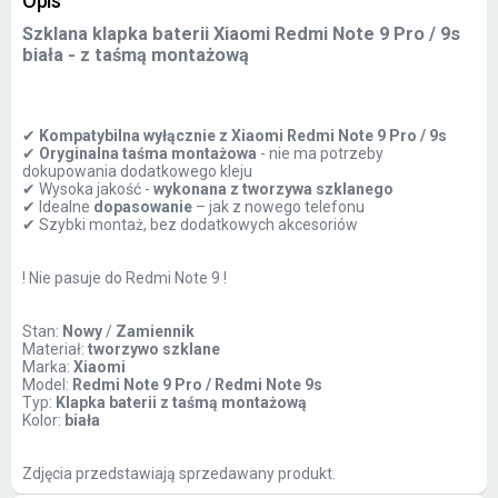
Opis
Szklana klapka baterii Xiaomi
Redmi
Note
9
Pro
/ 9s
bia
ła
- z ta
śmą montażową
✔
Kompatybilna wy
łącznie z Xiaomi Redmi Note 9 Pro / 9s
✔
Oryginalna ta
śma montażowa
- nie ma potrzeby
dokupowania dodatkowego kleju
✔
Wysoka jako
ść -
wykonana z tworzywa szklanego
✔
Idealne
dopasowanie
– jak z nowego telefonu
✔
Szybki monta
ż, bez dodatkowych akcesori
ów
! Nie pasuje do Redmi Note 9 !
Stan:
Nowy
/
Zamiennik
Materiał:
tworzywo szklane
Marka:
Xiaomi
Model:
Redmi Note 9 Pro / Redmi Note 9s
Typ:
Klapka baterii z taśmą montażową
Kolor:
biała
Zdjęcia przedstawiają sprzedawany produkt.