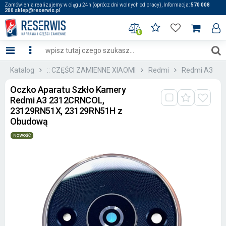
Zamówienia realizujemy w ciągu 24h (oprócz dni wolnych od pracy), Informacja:
570 008
200 sklep@reserwis.pl
0
Katalog
:: CZĘŚCI ZAMIENNE XIAOMI
Redmi
Redmi A3
Oczko Aparatu Szkło Kamery
Redmi A3 2312CRNCOL,
23129RN51X, 23129RN51H z
Obudową
NOWOŚĆ