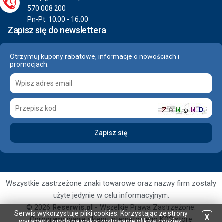
570 008 200
Pn-Pt: 10.00 - 16.00
Zapisz się do newslettera
Otrzymuj kupony rabatowe, informacje o nowościach i
promocjach.
Wszystkie zastrzeżone znaki towarowe oraz nazwy firm zostały
użyte jedynie w celu informacyjnym.
© 2026
Reserwis.pl
- Wszelkie Prawa Zastrzeżone.
Serwis wykorzystuje pliki cookies. Korzystając ze strony
X
Oprogramowanie sklepu internetowego
KQS.store
wyrażasz zgodę na wykorzystywanie plików cookies.