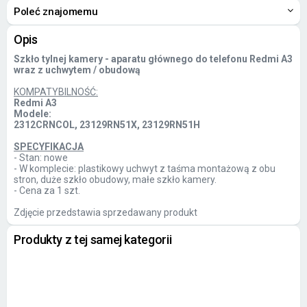
Poleć znajomemu
Opis
Szkło tylnej kamery - aparatu głównego do telefonu Redmi A3
wraz z uchwytem / obudową
KOMPATYBILNOŚĆ:
Redmi A3
Modele:
2312CRNCOL, 23129RN51X, 23129RN51H
SPECYFIKACJA
- Stan: nowe
- W komplecie: plastikowy uchwyt z taśma montażową z obu
stron, duże szkło obudowy, małe szkło kamery.
- Cena za 1 szt.
Zdjęcie przedstawia sprzedawany produkt
Produkty z tej samej kategorii