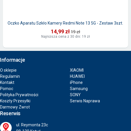
Oczko Aparatu Szkło Kamery Redmi Note 13 5G - Zestaw 3szt.
14,99 zł
19 zł
Najniższa cena z 30 dni: 19 zł
Informacje
O sklepie
XIAOMI
Regulamin
HUAWEI
Kontakt
iPhone
Pomoc
Samsung
Polityka Prywatności
SONY
Koszty Przesyłki
Serwis Naprawa
Darmowy Zwrot
Reserwis
ul. Reymonta 23c