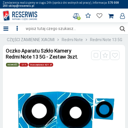
Zamówienia realizujemy w ciągu 24h (oprócz dni wolnych od pracy), Informacja:
570 008
200 sklep@reserwis.pl
0
:: CZĘŚCI ZAMIENNE XIAOMI
Redmi Note
Redmi Note 13 5G
Oczko Aparatu Szkło Kamery
Redmi Note 13 5G - Zestaw 3szt.
NOWOŚĆ
-21%
Oszczędzasz 4,01 zł