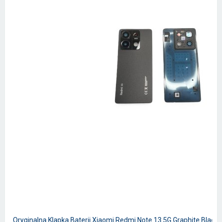
Oryginalna Klapka Baterii Xiaomi Redmi Note 13 5G Graphite Bla