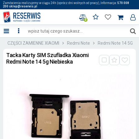
Zamówienia realizujemy w ciągu 24h (oprócz dni wolnych od pracy), Informacja:
570 008
200 sklep@reserwis.pl
0
:: CZĘŚCI ZAMIENNE XIAOMI
Redmi Note
Redmi Note 14 5G
Tacka Karty SIM Szufladka Xiaomi
Redmi Note 14 5g Niebieska