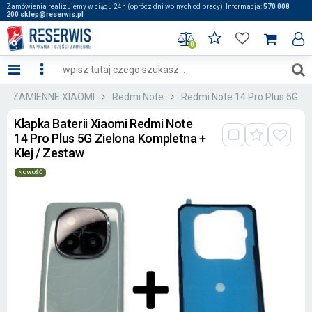
Zamówienia realizujemy w ciągu 24h (oprócz dni wolnych od pracy), Informacja:
570 008
200 sklep@reserwis.pl
0
ĘŚCI ZAMIENNE XIAOMI
Redmi Note
Redmi Note 14 Pro Plus 5G
Klapka Baterii Xiaomi Redmi Note
14 Pro Plus 5G Zielona Kompletna +
Klej / Zestaw
NOWOŚĆ