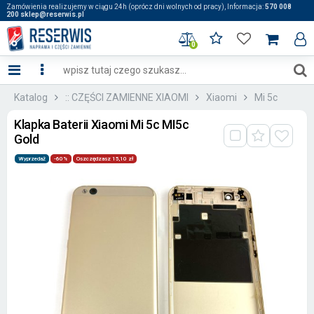
Zamówienia realizujemy w ciągu 24h (oprócz dni wolnych od pracy), Informacja:
570 008
200 sklep@reserwis.pl
0
Katalog
:: CZĘŚCI ZAMIENNE XIAOMI
Xiaomi
Mi 5c
Klapka Baterii Xiaomi Mi 5c MI5c
Gold
Wyprzedaż
-60%
Oszczędzasz 15,10 zł