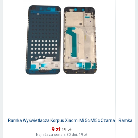
Ramka Wyświetlacza Korpus Xiaomi Mi 5c MI5c Czarna
Ramka Wyś
9 zł
19 zł
Najniższa cena z 30 dni: 19 zł