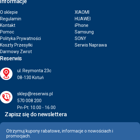
Informacje
O sklepie
XIAOMI
Regulamin
HUAWEI
Kontakt
iPhone
Pomoc
Samsung
Polityka Prywatności
SONY
Koszty Przesyłki
Serwis Naprawa
Darmowy Zwrot
Reserwis
ul. Reymonta 23c
08-130 Kotuń
sklep@reserwis.pl
570 008 200
Pn-Pt: 10.00 - 16.00
Zapisz się do newslettera
Otrzymuj kupony rabatowe, informacje o nowościach i
promocjach.