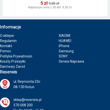
5 zł
9,30 zł
Najniższa cena z 30 dni: 9,30 zł
Informacje
O sklepie
XIAOMI
Regulamin
HUAWEI
Kontakt
iPhone
Pomoc
Samsung
Polityka Prywatności
SONY
Koszty Przesyłki
Serwis Naprawa
Darmowy Zwrot
Reserwis
ul. Reymonta 23c
08-130 Kotuń
sklep@reserwis.pl
570 008 200