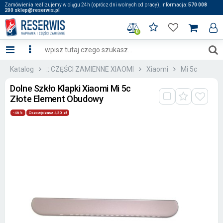
Zamówienia realizujemy w ciągu 24h (oprócz dni wolnych od pracy), Informacja:
570 008
200 sklep@reserwis.pl
0
Katalog
:: CZĘŚCI ZAMIENNE XIAOMI
Xiaomi
Mi 5c
Dolne Szkło Klapki Xiaomi Mi 5c
Złote Element Obudowy
-46%
Oszczędzasz 4,30 zł