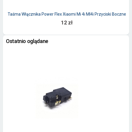
Taśma Włącznika Power Flex Xiaomi Mi 4i MI4i Przyciski Boczne
W
12 zł
Ostatnio oglądane