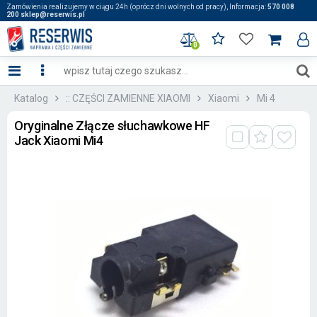
Zamówienia realizujemy w ciągu 24h (oprócz dni wolnych od pracy), Informacja:
570 008
200 sklep@reserwis.pl
0
Katalog
:: CZĘŚCI ZAMIENNE XIAOMI
Xiaomi
Mi 4
Oryginalne Złącze słuchawkowe HF
Jack Xiaomi Mi4