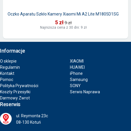
Oczko Aparatu Szkło Kamery Xiaomi Mi A2 Lite M1805D1SG
5 zł
9 zł
Najniższa cena z 30 dni: 9 zł
Informacje
O sklepie
XIAOMI
Regulamin
HUAWEI
Kontakt
iPhone
Pomoc
Samsung
Polityka Prywatności
SONY
Koszty Przesyłki
Serwis Naprawa
Darmowy Zwrot
Reserwis
ul. Reymonta 23c
08-130 Kotuń