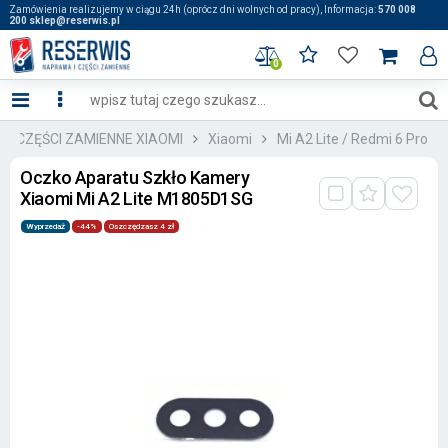
Zamówienia realizujemy w ciągu 24h (oprócz dni wolnych od pracy), Informacja:
570 008
200 sklep@reserwis.pl
0
:: CZĘŚCI ZAMIENNE XIAOMI
Xiaomi
Mi A2 Lite / Redmi 6 Pro
Oczko Aparatu Szkło Kamery
Xiaomi Mi A2 Lite M1805D1SG
Wyprzedaż
-44%
Oszczędzasz 4 zł