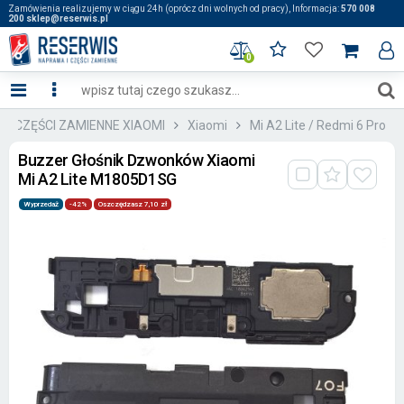
Zamówienia realizujemy w ciągu 24h (oprócz dni wolnych od pracy), Informacja:
570 008
200 sklep@reserwis.pl
0
:: CZĘŚCI ZAMIENNE XIAOMI
Xiaomi
Mi A2 Lite / Redmi 6 Pro
Buzzer Głośnik Dzwonków Xiaomi
Mi A2 Lite M1805D1SG
Wyprzedaż
-42%
Oszczędzasz 7,10 zł