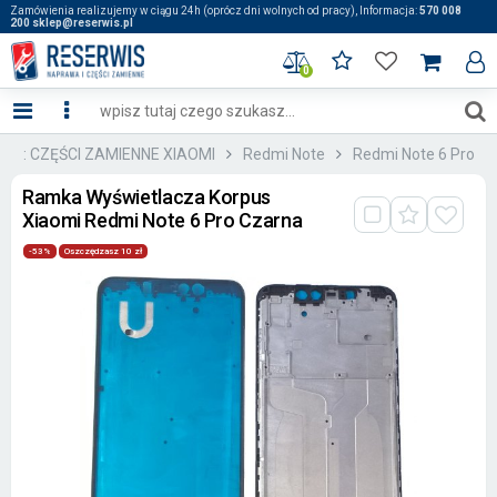
Zamówienia realizujemy w ciągu 24h (oprócz dni wolnych od pracy), Informacja:
570 008
200 sklep@reserwis.pl
0
:: CZĘŚCI ZAMIENNE XIAOMI
Redmi Note
Redmi Note 6 Pro
Ramka Wyświetlacza Korpus
Xiaomi Redmi Note 6 Pro Czarna
-53%
Oszczędzasz 10 zł