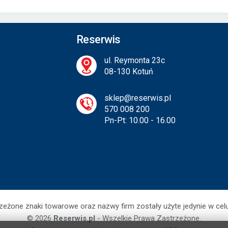
Reserwis
ul. Reymonta 23c
08-130 Kotuń
sklep@reserwis.pl
570 008 200
Pn-Pt: 10.00 - 16.00
zeżone znaki towarowe oraz nazwy firm zostały użyte jedynie w cel
© 2026
Reserwis.pl
- Wszelkie Prawa Zastrzeżone.