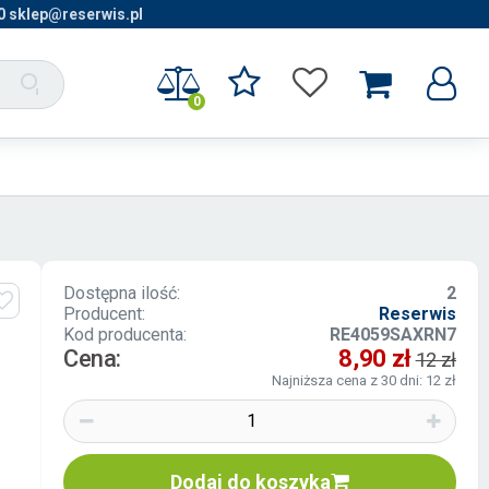
0 sklep@reserwis.pl
0
Dostępna ilość:
2
Producent:
Reserwis
Kod producenta:
RE4059SAXRN7
Cena:
8,90 zł
12 zł
Najniższa cena z 30 dni: 12 zł
Dodaj do koszyka