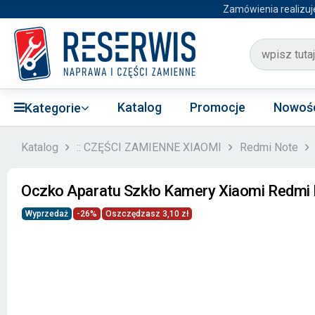
Zamówienia realizuj
Katalog
Promocje
Nowoś
Kategorie
Katalog
:: CZĘŚCI ZAMIENNE XIAOMI
Redmi Note
Oczko Aparatu Szkło Kamery Xiaomi Redmi N
Wyprzedaż
-26%
Oszczędzasz 3,10 zł