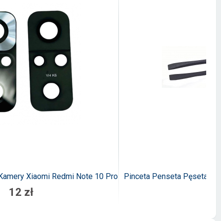
 Kamery Xiaomi Redmi Note 10 Pro
Pinceta Penseta Pęseta An
12 zł
4,