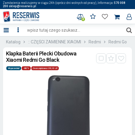
Zamówienia realizujemy w ciągu 24h (oprócz dni wolnych od pracy), Informacja:
570 008
200 sklep@reserwis.pl
0
Katalog
:: CZĘŚCI ZAMIENNE XIAOMI
Redmi
Redmi Go
Klapka Baterii Plecki Obudowa
Xiaomi Redmi Go Black
Wyprzedaż
-80%
Oszczędzasz 39,10 zł