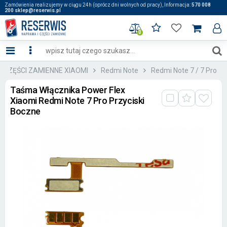
Zamówienia realizujemy w ciągu 24h (oprócz dni wolnych od pracy), Informacja:
570 008
200 sklep@reserwis.pl
0
:: CZĘŚCI ZAMIENNE XIAOMI
Redmi Note
Redmi Note 7 / 7 Pro
Taśma Włącznika Power Flex
Xiaomi Redmi Note 7 Pro Przyciski
Boczne