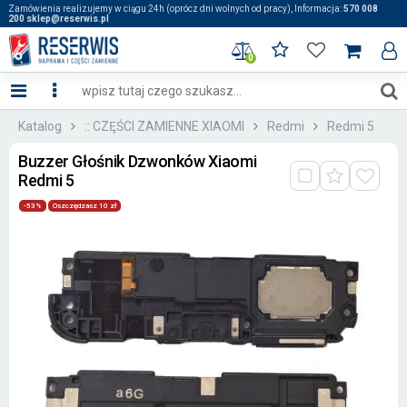
Zamówienia realizujemy w ciągu 24h (oprócz dni wolnych od pracy), Informacja:
570 008
200 sklep@reserwis.pl
0
Katalog
:: CZĘŚCI ZAMIENNE XIAOMI
Redmi
Redmi 5
Buzzer Głośnik Dzwonków Xiaomi
Redmi 5
-53%
Oszczędzasz 10 zł