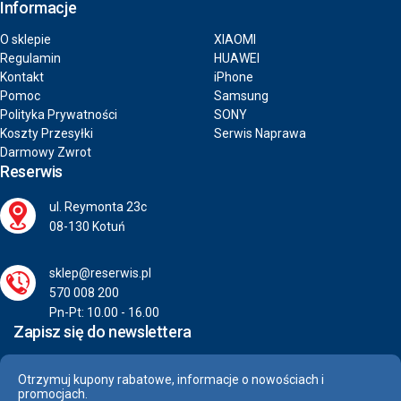
Informacje
O sklepie
XIAOMI
Regulamin
HUAWEI
Kontakt
iPhone
Pomoc
Samsung
Polityka Prywatności
SONY
Koszty Przesyłki
Serwis Naprawa
Darmowy Zwrot
Reserwis
ul. Reymonta 23c
08-130 Kotuń
sklep@reserwis.pl
570 008 200
Pn-Pt: 10.00 - 16.00
Zapisz się do newslettera
Otrzymuj kupony rabatowe, informacje o nowościach i
promocjach.