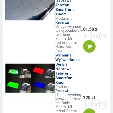
Naprawa
Telefonu
Smartfonu
Xiaomi
Producent:
Reserwis
Usługa wymiany
61,50 zł
tylnej obudowy w
telefonie:
Xiaomi, Mi,
redmi, Redmi
Note, Poco,
Pocophone
Wymiana
Wyświetlacza
Serwis
Naprawa
Telefonu
Smartfonu
Xiaomi
Producent:
Reserwis
Usługa wymiany
120 zł
wyświetlacza w
telefonie:
Xiaomi, Mi,
redmi, Redmi