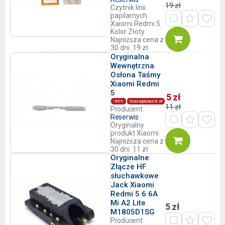
19 zł
Czytnik linii
papilarnych
Xaiomi Redmi 5.
Kolor Złoty
Najniższa cena z
30 dni: 19 zł
Oryginalna
Wewnętrzna
Osłona Taśmy
Xiaomi Redmi
5
5 zł
-55%
Oszczędzasz 6 zł
11 zł
Producent:
Reserwis
Oryginalny
produkt Xiaomi.
Najniższa cena z
30 dni: 11 zł
Oryginalne
Złącze HF
słuchawkowe
Jack Xiaomi
Redmi 5 6 6A
Mi A2 Lite
5 zł
M1805D1SG
Producent: