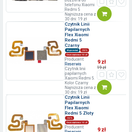
buzzera do
telefonu Xiaomi
Redmi 5
Najniższa cena z
30 dni: 19 zł
Czytnik Linii
Papilarnych
Flex Xiaomi
Redmi 5
Czarny
Wyprzedaż
-53%
Oszczędzasz 10 zł
Producent:
9 zł
Reserwis
19 zł
Czytnik linii
papilarnych
Xaiomi Redmi 5.
Kolor Czarny
Najniższa cena z
30 dni: 19 zł
Czytnik Linii
Papilarnych
Flex Xiaomi
Redmi 5 Złoty
-53%
Oszczędzasz 10 zł
Producent:
9 zł
Reserwis