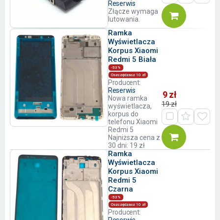
Reserwis
Złącze wymaga
lutowania.
Ramka
Wyświetlacza
Korpus Xiaomi
Redmi 5 Biała
-53%
Oszczędzasz 10 zł
Producent:
Reserwis
9 zł
Nowa ramka
19 zł
wyświetlacza,
korpus do
telefonu Xiaomi
Redmi 5
Najniższa cena z
30 dni: 19 zł
Ramka
Wyświetlacza
Korpus Xiaomi
Redmi 5
Czarna
-53%
Oszczędzasz 10 zł
Producent: