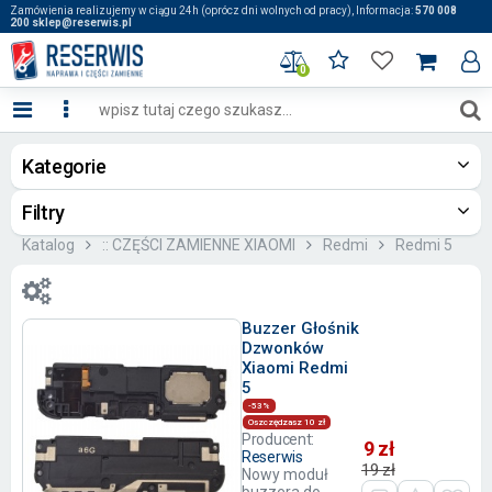
Zamówienia realizujemy w ciągu 24h (oprócz dni wolnych od pracy), Informacja:
570 008
200 sklep@reserwis.pl
0
Kategorie
Filtry
Katalog
:: CZĘŚCI ZAMIENNE XIAOMI
Redmi
Redmi 5
Buzzer Głośnik
Dzwonków
Xiaomi Redmi
5
-53%
Oszczędzasz 10 zł
Producent:
9 zł
Reserwis
19 zł
Nowy moduł