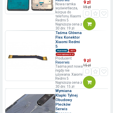
Reserwis
9 zł
Nowa ramka
19 zł
wyświetlacza,
korpus do
telefonu Xiaomi
Redmi 5
Najniższa cena z
30 dni: 19 zł
Taśma Główna
Flex Konektor
Xiaomi Redmi
5
Wyprzedaż
-40%
Oszczędzasz 6 zł
Producent:
9 zł
Reserwis
15 zł
Taśma jest nowa
nigdy nie
używana. Xaiomi
Redmi 5
Najniższa cena z
30 dni: 15 zł
Wymiana
Klapki Tylnej
Obudowy
Plecków
Serwis