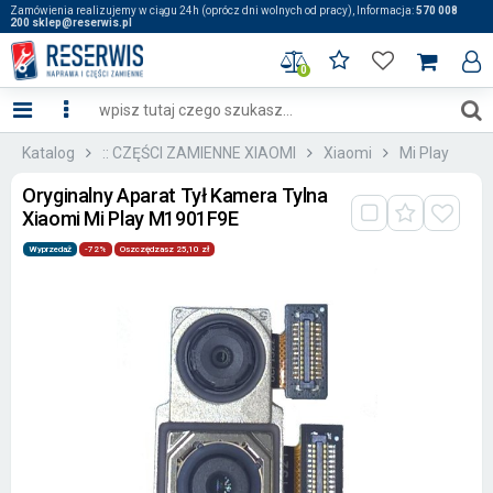
Zamówienia realizujemy w ciągu 24h (oprócz dni wolnych od pracy), Informacja:
570 008
200 sklep@reserwis.pl
0
Katalog
:: CZĘŚCI ZAMIENNE XIAOMI
Xiaomi
Mi Play
Oryginalny Aparat Tył Kamera Tylna
Xiaomi Mi Play M1901F9E
Wyprzedaż
-72%
Oszczędzasz 25,10 zł