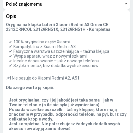
Poleć znajomemu
Opis
Oryginalna klapka baterii Xiaomi Redmi A3 Green CE
2312CRNCOL 23129RN51X, 23129RN51H - Kompletna
✔ 100% oryginalna część Xiaomi
✔ Kompatybilna z Xiaomi Redmi A3
✔ Fabryczna warstwa uszczelniająca + taśma klejąca
✔ Wyspa aparatu wraz z nowymi szkłami
✔ Idealne dopasowanie – jak z nowego telefonu
✔ Szybki montaż, bez dodatkowych akcesoriów
📌! Nie pasuje do Xiaomi Redmi A2, A5 !
Dlaczego warto ją kupić:
Jest oryginalna, czyli jej jakość jest taka sama - jak w
Twoim telefonie (o ile nie była już wymieniana)
Posiada wszelkie uszczelki i taśmy klejące, które mają
znaczenie w przypadku odporności telefonu na pył, kurz czy
delikatne krople wody.
Jest kompletna. Nie potrzebujesz żadnych dodatkowych
akcesoriów aby ją zamontować.