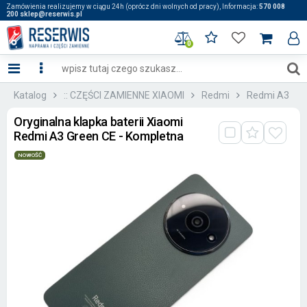
Zamówienia realizujemy w ciągu 24h (oprócz dni wolnych od pracy), Informacja:
570 008
200 sklep@reserwis.pl
0
Katalog
:: CZĘŚCI ZAMIENNE XIAOMI
Redmi
Redmi A3
Oryginalna klapka baterii Xiaomi
Redmi A3 Green CE - Kompletna
NOWOŚĆ