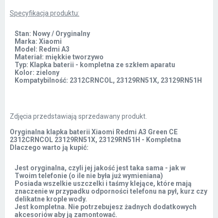
Specyfikacja produktu:
Stan: Nowy / Oryginalny
Marka: Xiaomi
Model: Redmi A3
Materiał: miękkie tworzywo
Typ: Klapka baterii - kompletna ze szkłem aparatu
Kolor: zielony
Kompatybilność: 2312CRNCOL, 23129RN51X, 23129RN51H
Zdjęcia przedstawiają sprzedawany produkt.
Oryginalna klapka baterii Xiaomi Redmi A3 Green CE
2312CRNCOL 23129RN51X, 23129RN51H - Kompletna
Dlaczego warto ją kupić:
Jest oryginalna, czyli jej jakość jest taka sama - jak w
Twoim telefonie (o ile nie była już wymieniana)
Posiada wszelkie uszczelki i taśmy klejące, które mają
znaczenie w przypadku odporności telefonu na pył, kurz czy
delikatne krople wody.
Jest kompletna. Nie potrzebujesz żadnych dodatkowych
akcesoriów aby ją zamontować.