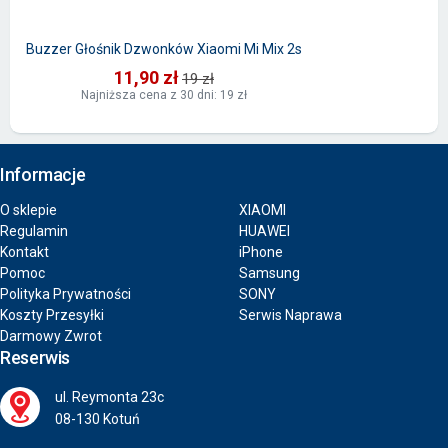
Buzzer Głośnik Dzwonków Xiaomi Mi Mix 2s
11,90 zł
19 zł
Najniższa cena z 30 dni: 19 zł
Informacje
O sklepie
XIAOMI
Regulamin
HUAWEI
Kontakt
iPhone
Pomoc
Samsung
Polityka Prywatności
SONY
Koszty Przesyłki
Serwis Naprawa
Darmowy Zwrot
Reserwis
ul. Reymonta 23c
08-130 Kotuń