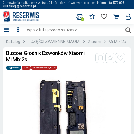
Zamówienia realizujemy w ciągu 24h (oprócz dni wolnych od pracy), Informacja:
570 008
200 sklep@reserwis.pl
0
Katalog
:: CZĘŚCI ZAMIENNE XIAOMI
Xiaomi
Mi Mix 2s
Buzzer Głośnik Dzwonków Xiaomi
Mi Mix 2s
Wyprzedaż
-37%
Oszczędzasz 7,10 zł