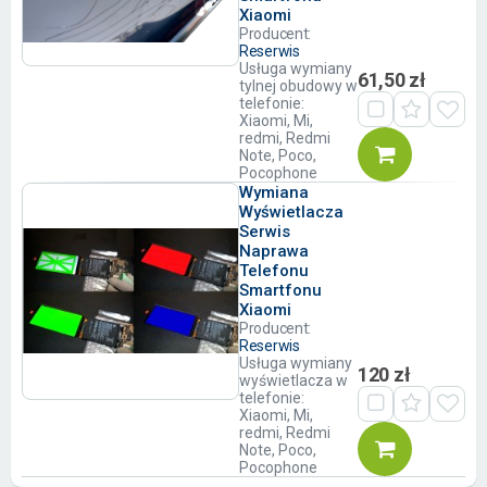
Xiaomi
Producent:
Reserwis
Usługa wymiany
61,50 zł
tylnej obudowy w
telefonie:
Xiaomi, Mi,
redmi, Redmi
Note, Poco,
Pocophone
Wymiana
Wyświetlacza
Serwis
Naprawa
Telefonu
Smartfonu
Xiaomi
Producent:
Reserwis
Usługa wymiany
120 zł
wyświetlacza w
telefonie:
Xiaomi, Mi,
redmi, Redmi
Note, Poco,
Pocophone