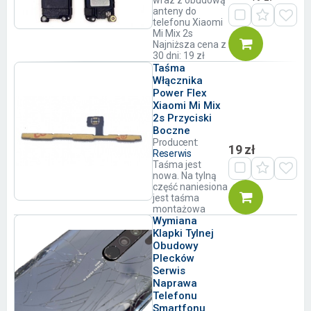
wraz z obudową
anteny do
telefonu Xiaomi
Mi Mix 2s
Najniższa cena z
30 dni: 19 zł
Taśma
Włącznika
Power Flex
Xiaomi Mi Mix
2s Przyciski
Boczne
Producent:
19 zł
Reserwis
Taśma jest
nowa. Na tylną
część naniesiona
jest taśma
montażowa
Wymiana
Klapki Tylnej
Obudowy
Plecków
Serwis
Naprawa
Telefonu
Smartfonu