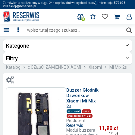
Zamówienia realizujemy w ciągu 24h (oprócz dni wolnych od pracy), Informacja:
570 008
200 sklep@reserwis.pl
0
Kategorie
Filtry
Katalog
:: CZĘŚCI ZAMIENNE XIAOMI
Xiaomi
Mi Mix 2s
Buzzer Głośnik
Dzwonków
Xiaomi Mi Mix
2s
Wyprzedaż
-37%
Oszczędzasz 7,10 zł
Producent:
Reserwis
11,90 zł
Moduł buzzera
19 zł