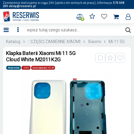
Zamówienia realizujemy w ciągu 24h (oprócz dni wolnych od pracy), Informacja:
570 008
200 sklep@reserwis.pl
0
Katalog
:: CZĘŚCI ZAMIENNE XIAOMI
Xiaomi
Mi 11 5G
Klapka Baterii Xiaomi Mi 11 5G
Cloud White M2011K2G
Wyprzedaż
-13%
Oszczędzasz 10 zł