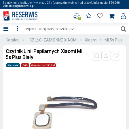
Zamówienia realizujemy w ciągu 24h (oprócz dni wolnych od pracy), Informacja:
570 008
200 sklep@reserwis.pl
0
Katalog
:: CZĘŚCI ZAMIENNE XIAOMI
Xiaomi
Mi 5s Plus
Czytnik Linii Papilarnych Xiaomi Mi
5s Plus Biały
Wyprzedaż
-60%
Oszczędzasz 15,10 zł