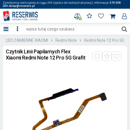
Zamówienia realizujemy w ciągu 24h (oprócz dni wolnych od pracy), Informacja:
570 008
200 sklep@reserwis.pl
0
: CZĘŚCI ZAMIENNE XIAOMI
Redmi Note
Redmi Note 12 Pro 5G
Czytnik Linii Papilarnych Flex
Xiaomi Redmi Note 12 Pro 5G Grafit