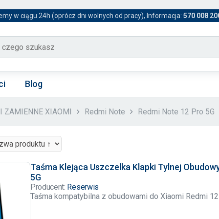
emy w ciągu 24h (oprócz dni wolnych od pracy), Informacja:
570 008 20
ci
Blog
CI ZAMIENNE XIAOMI
Redmi Note
Redmi Note 12 Pro 5G
Taśma Klejąca Uszczelka Klapki Tylnej Obudow
5G
Producent:
Reserwis
Taśma kompatybilna z obudowami do Xiaomi Redmi 12