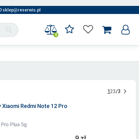
0 sklep@reserwis.pl
0
1
2
3
/
3
y Xiaomi Redmi Note 12 Pro
 Pro Plus 5g
9 zł