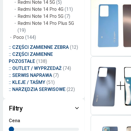
Redmi Note 14 5G
(5)
Redmi Note 14 Pro 4G
(11)
Redmi Note 14 Pro 5G
(7)
Redmi Note 14 Pro Plus 5G
(19)
Poco
(144)
:: CZĘŚCI ZAMIENNE ZEBRA
(12)
:: CZĘŚCI ZAMIENNE
POZOSTAŁE
(138)
:: OUTLET / WYPRZEDAŻ
(74)
:: SERWIS NAPRAWA
(7)
:: KLEJE / TAŚMY
(51)
:: NARZĘDZIA SERWISOWE
(22)
Filtry
Cena