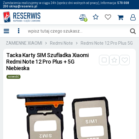
Zamówienia realizujemy w ciągu 24h (oprócz dni wolnych od pracy), Informacja:
570 008
200 sklep@reserwis.pl
0
ĘŚCI ZAMIENNE XIAOMI
Redmi Note
Redmi Note 12 Pro Plus 5G
Tacka Karty SIM Szufladka Xiaomi
Redmi Note 12 Pro Plus + 5G
Niebieska
NOWOŚĆ