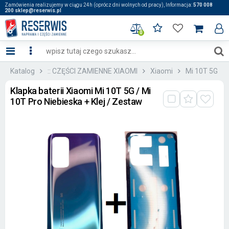
Zamówienia realizujemy w ciągu 24h (oprócz dni wolnych od pracy), Informacja:
570 008
200 sklep@reserwis.pl
0
Katalog
:: CZĘŚCI ZAMIENNE XIAOMI
Xiaomi
Mi 10T 5G
Klapka baterii Xiaomi Mi 10T 5G / Mi
10T Pro Niebieska + Klej / Zestaw