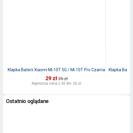
Klapka Baterii Xiaomi Mi 10T 5G / Mi 10T Pro Czarna
Klapka Bater
29 zł
35 zł
Najniższa cena z 30 dni: 26 zł
Ostatnio oglądane