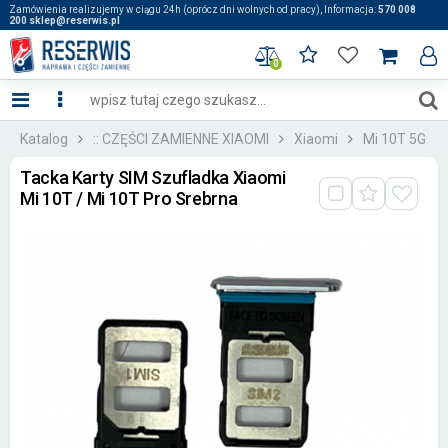
Zamówienia realizujemy w ciągu 24h (oprócz dni wolnych od pracy), Informacja:
570 008
200 sklep@reserwis.pl
0
Katalog
:: CZĘŚCI ZAMIENNE XIAOMI
Xiaomi
Mi 10T 5G
Tacka Karty SIM Szufladka Xiaomi
Mi 10T / Mi 10T Pro Srebrna