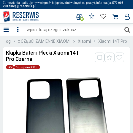
Zamówienia realizujemy w ciągu 24h (oprócz dni wolnych od pracy), Informacja:
570 008
200 sklep@reserwis.pl
0
atalog
:: CZĘŚCI ZAMIENNE XIAOMI
Xiaomi
Xiaomi 14T Pro
Klapka Baterii Plecki Xiaomi 14T
Pro Czarna
-4%
Oszczędzasz 1,25 zł