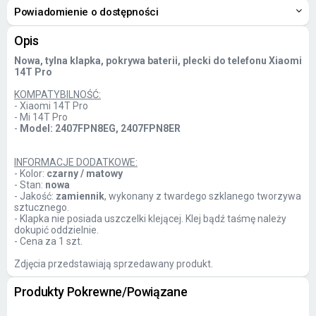
Powiadomienie o dostępności
Opis
Nowa, tylna klapka, pokrywa baterii, plecki do telefonu Xiaomi
14T Pro
KOMPATYBILNOŚĆ:
- Xiaomi 14T Pro
- Mi 14T Pro
-
Model:
2407FPN8EG, 2407FPN8ER
INFORMACJE DODATKOWE:
- Kolor:
czarny / matowy
- Stan:
nowa
- Jakość:
zamiennik
, wykonany z twardego szklanego tworzywa
sztucznego.
- Klapka nie posiada uszczelki klejącej. Klej bądź taśmę należy
dokupić oddzielnie.
- Cena za 1 szt.
Zdjęcia przedstawiają sprzedawany produkt.
Produkty Pokrewne/Powiązane