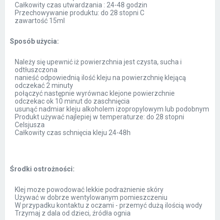
Całkowity czas utwardzania : 24-48 godzin
Przechowywanie produktu: do 28 stopni C
zawartość 15ml
Sposób użycia:
Należy się upewnić iż powierzchnia jest czysta, sucha i
odtłuszczona
nanieść odpowiednią ilość kleju na powierzchnię klejącą
odczekać 2 minuty
połączyć następnie wyrównac klejone powierzchnie
odczekac ok 10 minut do zaschnięcia
usunąć nadmiar kleju alkoholem izopropylowym lub podobnym
Produkt używać najlepiej w temperaturze: do 28 stopni
Celsjusza
Całkowity czas schnięcia kleju 24-48h
Środki ostrożności:
Klej moze powodować lekkie podrażnienie skóry
Używać w dobrze wentylowanym pomieszczeniu
W przypadku kontaktu z oczami - przemyć dużą ilością wody
Trzymaj z dala od dzieci, źródła ognia