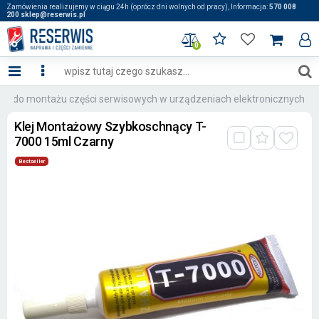
Zamówienia realizujemy w ciągu 24h (oprócz dni wolnych od pracy), Informacja:
570 008
200 sklep@reserwis.pl
0
eje do montażu części serwisowych w urządzeniach elektronicznych
Klej Montażowy Szybkoschnący T-
7000 15ml Czarny
Bestseller