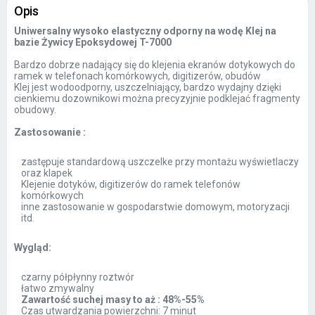
Opis
Uniwersalny wysoko elastyczny odporny na wodę Klej na
bazie Żywicy Epoksydowej T-7000
Bardzo dobrze nadający się do klejenia ekranów dotykowych do
ramek w telefonach komórkowych, digitizerów, obudów
Klej jest wodoodporny, uszczelniający, bardzo wydajny dzięki
cienkiemu dozownikowi można precyzyjnie podklejać fragmenty
obudowy.
Zastosowanie :
zastępuje standardową uszczelke przy montażu wyświetlaczy
oraz klapek
Klejenie dotyków, digitizerów do ramek telefonów
komórkowych
inne zastosowanie w gospodarstwie domowym, motoryzacji
itd.
Wygląd:
czarny półpłynny roztwór
łatwo zmywalny
Zawartość suchej masy to aż : 48%-55%
Czas utwardzania powierzchni: 7 minut