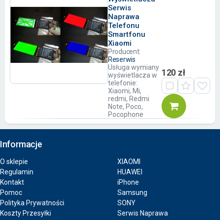
Serwis
Naprawa
Telefonu
Smartfonu
Xiaomi
Producent:
Reserwis
Usługa wymiany
120 zł
wyświetlacza w
telefonie:
Xiaomi, Mi,
redmi, Redmi
Note, Poco,
Pocophone
Informacje
O sklepie
XIAOMI
Regulamin
HUAWEI
Kontakt
iPhone
Pomoc
Samsung
Polityka Prywatności
SONY
Koszty Przesyłki
Serwis Naprawa