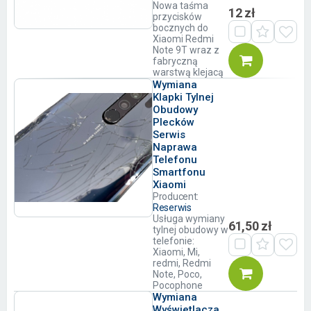
Nowa taśma
12 zł
przycisków
bocznych do
Xiaomi Redmi
Note 9T wraz z
fabryczną
warstwą klejacą
Wymiana
Klapki Tylnej
Obudowy
Plecków
Serwis
Naprawa
Telefonu
Smartfonu
Xiaomi
Producent:
Reserwis
Usługa wymiany
61,50 zł
tylnej obudowy w
telefonie:
Xiaomi, Mi,
redmi, Redmi
Note, Poco,
Pocophone
Wymiana
Wyświetlacza