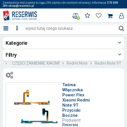
Zamówienia realizujemy w ciągu 24h (oprócz dni wolnych od pracy), Informacja:
570 008
200 sklep@reserwis.pl
0
Kategorie
Filtry
og
:: CZĘŚCI ZAMIENNE XIAOMI
Redmi Note
Redmi Note 9T
Taśma
Włącznika
Power Flex
Xiaomi Redmi
Note 9T
Przyciski
Boczne
Producent:
Reserwis