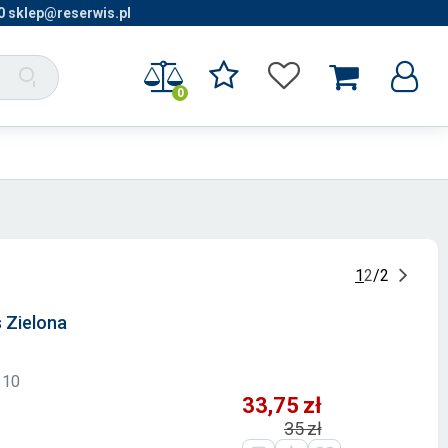
0 sklep@reserwis.pl
0
1
2
/
2
s Zielona
 10
33,75 zł
35 zł