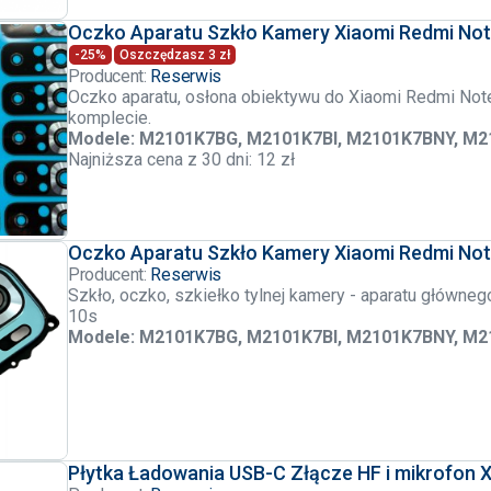
Oczko Aparatu Szkło Kamery Xiaomi Redmi Not
-25%
Oszczędzasz 3 zł
Producent:
Reserwis
Oczko aparatu, osłona obiektywu do Xiaomi Redmi No
komplecie.
Modele: M2101K7BG, M2101K7BI, M2101K7BNY, M
Najniższa cena z 30 dni: 12 zł
Oczko Aparatu Szkło Kamery Xiaomi Redmi Not
Producent:
Reserwis
Szkło, oczko, szkiełko tylnej kamery - aparatu główne
10s
Modele: M2101K7BG, M2101K7BI, M2101K7BNY, M
Płytka Ładowania USB-C Złącze HF i mikrofon 