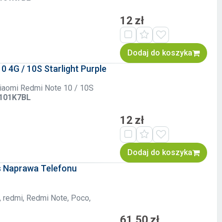
12 zł
Dodaj do koszyka
 4G / 10S Starlight Purple
 Xiaomi Redmi Note 10 / 10S
2101K7BL
12 zł
Dodaj do koszyka
s Naprawa Telefonu
, redmi, Redmi Note, Poco,
61,50 zł