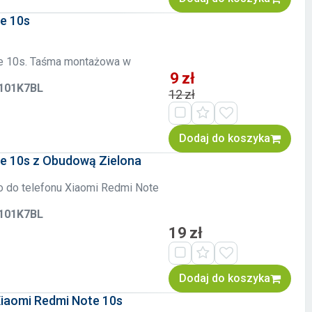
e 10s
te 10s. Taśma montażowa w
9 zł
2101K7BL
12 zł
Dodaj do koszyka
e 10s z Obudową Zielona
go do telefonu Xiaomi Redmi Note
2101K7BL
19 zł
Dodaj do koszyka
Xiaomi Redmi Note 10s