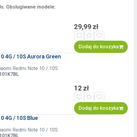
0s. Obslugiwane modele:
29,99 zł
Dodaj do koszyka
10 4G / 10S Aurora Green
 Xiaomi Redmi Note 10 / 10S
2101K7BL
12 zł
Dodaj do koszyka
0 4G / 10S Blue
 Xiaomi Redmi Note 10 / 10S
2101K7BL