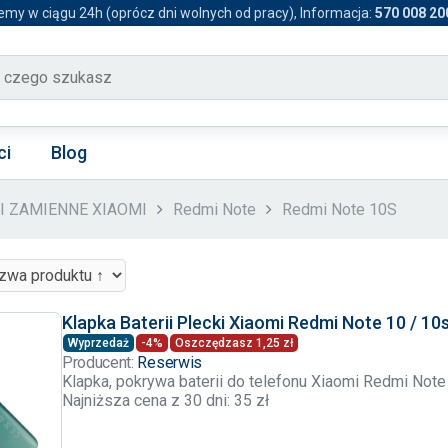
emy w ciągu 24h (oprócz dni wolnych od pracy), Informacja:
570 008 20
ci
Blog
CI ZAMIENNE XIAOMI
Redmi Note
Redmi Note 10S
Klapka Baterii Plecki Xiaomi Redmi Note 10 / 10
Wyprzedaż
-4%
Oszczędzasz 1,25 zł
Producent:
Reserwis
Klapka, pokrywa baterii do telefonu Xiaomi Redmi Note
Najniższa cena z 30 dni: 35 zł