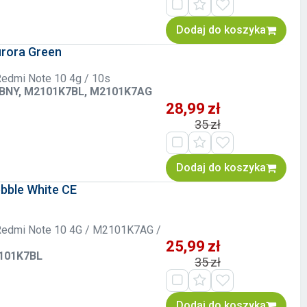
Dodaj do koszyka
urora Green
 Redmi Note 10 4g / 10s
7BNY, M2101K7BL, M2101K7AG
28,99 zł
35 zł
Dodaj do koszyka
ebble White CE
i Redmi Note 10 4G / M2101K7AG /
25,99 zł
2101K7BL
35 zł
Dodaj do koszyka