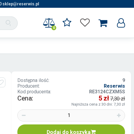
0 sklep@reserwis.pl
0
Dostępna ilość:
9
Producent:
Reserwis
Kod producenta:
RE3124CZXM5S
Cena:
5 zł
7,30 zł
Najniższa cena z 30 dni: 7,30 zł
Dodaj do koszyka