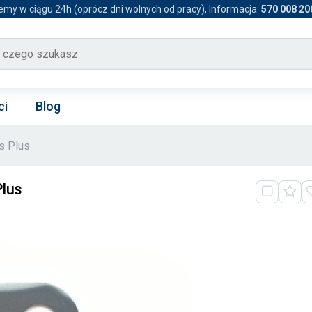
emy w ciągu 24h (oprócz dni wolnych od pracy), Informacja:
570 008 20
ci
Blog
s Plus
Plus