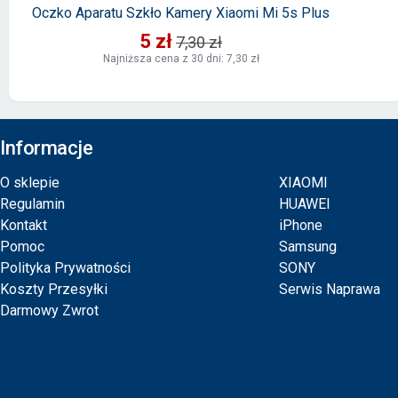
Oczko Aparatu Szkło Kamery Xiaomi Mi 5s Plus
5 zł
7,30 zł
Najniższa cena z 30 dni: 7,30 zł
Informacje
O sklepie
XIAOMI
Regulamin
HUAWEI
Kontakt
iPhone
Pomoc
Samsung
Polityka Prywatności
SONY
Koszty Przesyłki
Serwis Naprawa
Darmowy Zwrot