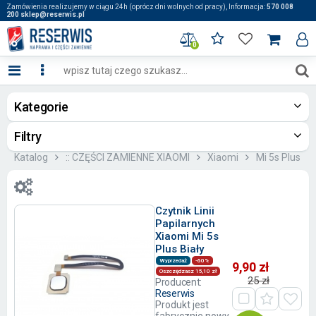
Zamówienia realizujemy w ciągu 24h (oprócz dni wolnych od pracy), Informacja:
570 008
200 sklep@reserwis.pl
0
Kategorie
Filtry
Katalog
:: CZĘŚCI ZAMIENNE XIAOMI
Xiaomi
Mi 5s Plus
Czytnik Linii
Papilarnych
Xiaomi Mi 5s
Plus Biały
Wyprzedaż
-60%
9,90 zł
Oszczędzasz 15,10 zł
25 zł
Producent:
Reserwis
Produkt jest