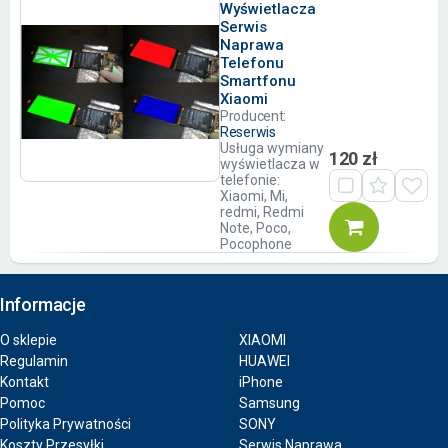
Wyświetlacza
Serwis
Naprawa
Telefonu
Smartfonu
Xiaomi
Producent:
Reserwis
Usługa wymiany
120 zł
wyświetlacza w
telefonie:
Xiaomi, Mi,
redmi, Redmi
Note, Poco,
Pocophone
Informacje
O sklepie
XIAOMI
Regulamin
HUAWEI
Kontakt
iPhone
Pomoc
Samsung
Polityka Prywatności
SONY
Koszty Przesyłki
Serwis Naprawa