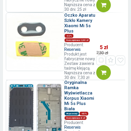
fabrycznie nowy.
Najniższa cena z
30 dni: 25 zł
Oczko Aparatu
Szkło Kamery
Xiaomi Mi 5s
Plus
-32%
Oszczędzasz 2,30 zł
Producent:
5 zł
Reserwis
7,30 zł
Produkt jest
fabrycznie nowy.
Zestaw zawiera
taśmę klejącą.
Najniższa cena z
30 dni: 7,30 zł
Oryginalna
Ramka
Wyświetlacza
Korpus Xiaomi
Mi 5s Plus
Biała
Wyprzedaż
-40%
Oszczędzasz 6 zł
Producent:
Reserwis