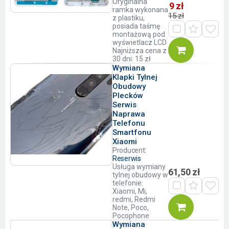
Oryginalna
9 zł
ramka wykonana
15 zł
z plastiku,
posiada taśmę
montażową pod
wyświetlacz LCD
Najniższa cena z
30 dni: 15 zł
Wymiana
Klapki Tylnej
Obudowy
Plecków
Serwis
Naprawa
Telefonu
Smartfonu
Xiaomi
Producent:
Reserwis
Usługa wymiany
61,50 zł
tylnej obudowy w
telefonie:
Xiaomi, Mi,
redmi, Redmi
Note, Poco,
Pocophone
Wymiana