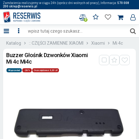
Zamówienia realizujemy w ciągu 24h (oprócz dni wolnych od pracy), Informacja:
570 008
200 sklep@reserwis.pl
0
Katalog
:: CZĘŚCI ZAMIENNE XIAOMI
Xiaomi
Mi 4c
Buzzer Głośnik Dzwonków Xiaomi
Mi 4c Mi4c
Wyprzedaż
-26%
Oszczędzasz 3,20 zł