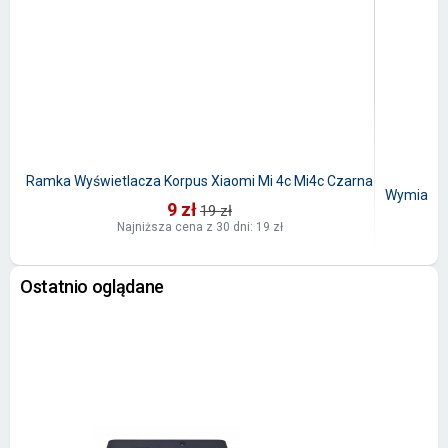
Ramka Wyświetlacza Korpus Xiaomi Mi 4c Mi4c Czarna
Wymiana K
9 zł
19 zł
Najniższa cena z 30 dni: 19 zł
Ostatnio oglądane