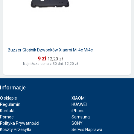
Buzzer Głośnik Dzwonków Xiaomi Mi 4c Mi4c
9 zł
12,20 zł
Najniższa cena z 30 dni: 12,20 zł
Informacje
O sklepie
XIAOMI
Regulamin
HUAWEI
Kontakt
iPhone
Pomoc
Samsung
Polityka Prywatności
SONY
Koszty Przesyłki
Serwis Naprawa