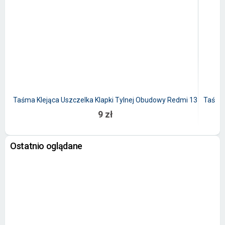
Taśma Klejąca Uszczelka Klapki Tylnej Obudowy Redmi 13
Taśma 
9 zł
Ostatnio oglądane