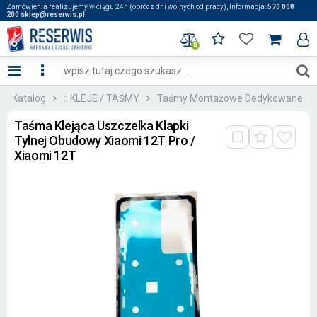
Zamówienia realizujemy w ciągu 24h (oprócz dni wolnych od pracy), Informacja:
570 008
200 sklep@reserwis.pl
0
Katalog
:: KLEJE / TAŚMY
Taśmy Montażowe Dedykowane
Taśma Klejąca Uszczelka Klapki
Tylnej Obudowy Xiaomi 12T Pro /
Xiaomi 12T