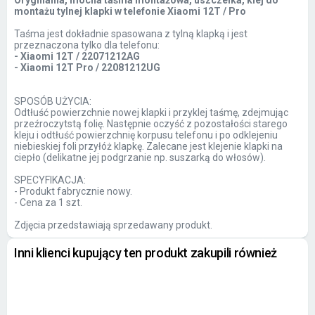
Oryginalna, mocna taśma montażowa, uszczelka, klej do
montażu tylnej klapki w telefonie Xiaomi 12T / Pro
Taśma jest dokładnie spasowana z tylną klapką i jest
przeznaczona tylko dla telefonu:
- Xiaomi 12T / 22071212AG
- Xiaomi 12T Pro / 22081212UG
SPOSÓB UŻYCIA:
Odtłuść powierzchnie nowej klapki i przyklej taśmę, zdejmując
przeźroczytstą folię. Następnie oczyść z pozostałości starego
kleju i odtłuść powierzchnię korpusu telefonu i po odklejeniu
niebieskiej foli przyłóż klapkę. Zalecane jest klejenie klapki na
ciepło (delikatne jej podgrzanie np. suszarką do włosów).
SPECYFIKACJA:
- Produkt fabrycznie nowy.
- Cena za 1 szt.
Zdjęcia przedstawiają sprzedawany produkt.
Inni klienci kupujący ten produkt zakupili również